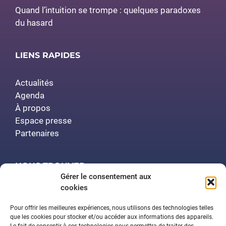
Quand l’intuition se trompe : quelques paradoxes
du hasard
LIENS RAPIDES
Actualités
Agenda
À propos
Espace presse
Partenaires
NOUS TROUVER
Gérer le consentement aux
cookies
Polytech Nancy
Amphithéâtre Demange
Pour offrir les meilleures expériences, nous utilisons des technologies telles
2 rue Jean Lamour
que les cookies pour stocker et/ou accéder aux informations des appareils.