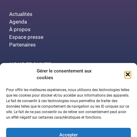
Actualités
Agenda
À propos
Espace presse
Partenaires
NOUS TROUVER
Gérer le consentement aux
cookies
Polytech Nancy
Amphithéâtre Demange
Pour offrir les meilleures expériences, nous utilisons des technologies telles
2 rue Jean Lamour
que les cookies pour stocker et/ou accéder aux informations des appareils.
Le fait de consentir à ces technologies nous permettra de traiter des
54519 Vandœuvre-lès-Nancy
données telles que le comportement de navigation ou les ID uniques sur ce
site. Le fait de ne pas consentir ou de retirer son consentement peut avoir
un effet négatif sur certaines caractéristiques et fonctions.
Contactez-nous
Accepter