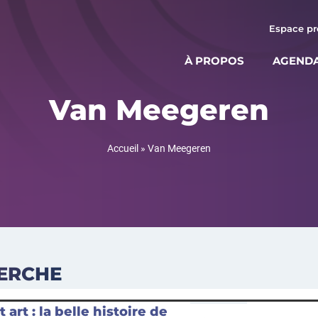
Espace pr
À PROPOS
AGEND
Van Meegeren
Accueil
»
Van Meegeren
HERCHE
 art : la belle histoire de