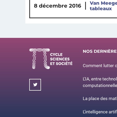
Van Meeger
8 décembre 2016
tableaux
NOS DERNIÈR
Comment lutter co
L’IA, entre techno
computationnell
La place des ma
L’intelligence artif