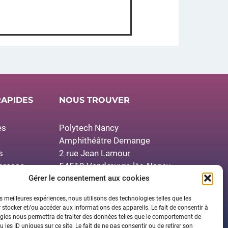
RAPIDES
NOUS TROUVER
és
Polytech Nancy
Amphithéâtre Demange
s
2 rue Jean Lamour
presse
54519 Vandœuvre-lès-Nancy
res
Gérer le consentement aux cookies
Contactez-nous
es meilleures expériences, nous utilisons des technologies telles que les
 stocker et/ou accéder aux informations des appareils. Le fait de consentir à
gies nous permettra de traiter des données telles que le comportement de
 les ID uniques sur ce site. Le fait de ne pas consentir ou de retirer son