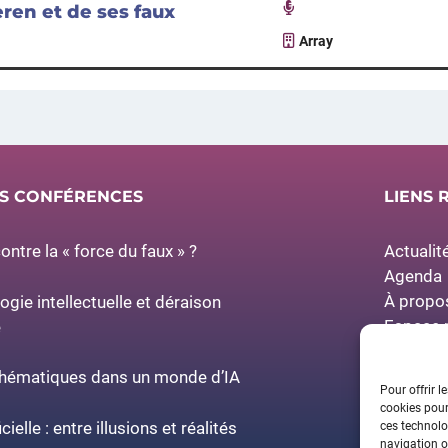
en et de ses faux
Array
ES CONFÉRENCES
LIENS 
ntre la « force du faux » ?
Actualit
Agenda
À propo
logie intellectuelle et déraison
Espace 
e
Partenai
thématiques dans un monde d’IA
Pour offrir l
cookies pour
icielle : entre illusions et réalités
ces technolo
navigation ou