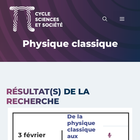
Aller
au
MENU
contenu
Physique classique
RÉSULTAT(S) DE LA
RECHERCHE
De la
physique
classique
3 février
aux