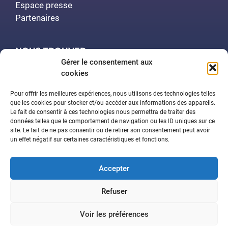
Espace presse
Partenaires
NOUS TROUVER
Gérer le consentement aux
cookies
Polytech Nancy
Amphithéâtre Demange
Pour offrir les meilleures expériences, nous utilisons des technologies telles
2 rue Jean Lamour
que les cookies pour stocker et/ou accéder aux informations des appareils.
Le fait de consentir à ces technologies nous permettra de traiter des
54519 Vandœuvre-lès-Nancy
données telles que le comportement de navigation ou les ID uniques sur ce
site. Le fait de ne pas consentir ou de retirer son consentement peut avoir
un effet négatif sur certaines caractéristiques et fonctions.
Contactez-nous
Accepter
Aide à la navigation
Déclaration d’accessibilité
Refuser
Mentions légales
Plan du site
Politique de confidentialité
Voir les préférences
© 2026 Sciences et société • Tous droits réservés