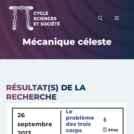
Aller
au
MENU
contenu
Mécanique céleste
RÉSULTAT(S) DE LA
RECHERCHE
Le
26
problème
septembre
des trois
corps
Array
2013