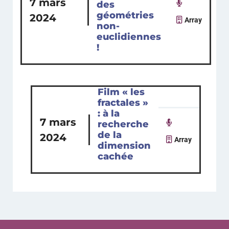
7 mars
des
géométries
2024
Array
non-
euclidiennes
!
Film « les
fractales »
: à la
7 mars
recherche
de la
2024
Array
dimension
cachée