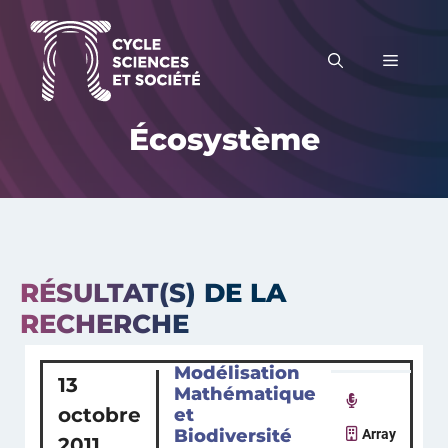
Aller
au
MENU
contenu
Écosystème
RÉSULTAT(S) DE LA
RECHERCHE
Modélisation
13
Mathématique
octobre
et
Biodiversité
Array
2011