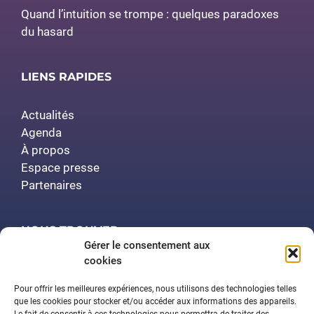
Quand l’intuition se trompe : quelques paradoxes
du hasard
LIENS RAPIDES
Actualités
Agenda
À propos
Espace presse
Partenaires
NOUS TROUVER
Gérer le consentement aux
cookies
Polytech Nancy
Amphithéâtre Demange
Pour offrir les meilleures expériences, nous utilisons des technologies telles
2 rue Jean Lamour
que les cookies pour stocker et/ou accéder aux informations des appareils.