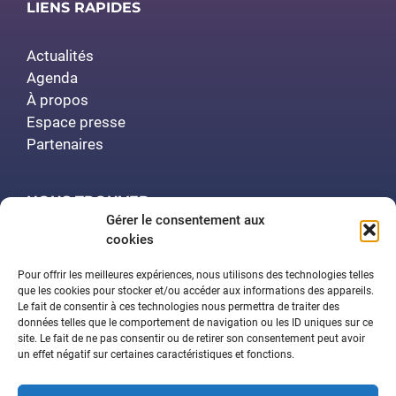
LIENS RAPIDES
Actualités
Agenda
À propos
Espace presse
Partenaires
NOUS TROUVER
Gérer le consentement aux
cookies
Polytech Nancy
Amphithéâtre Demange
Pour offrir les meilleures expériences, nous utilisons des technologies telles
2 rue Jean Lamour
que les cookies pour stocker et/ou accéder aux informations des appareils.
Le fait de consentir à ces technologies nous permettra de traiter des
54519 Vandœuvre-lès-Nancy
données telles que le comportement de navigation ou les ID uniques sur ce
site. Le fait de ne pas consentir ou de retirer son consentement peut avoir
un effet négatif sur certaines caractéristiques et fonctions.
Contactez-nous