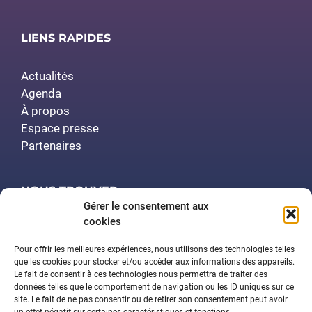
LIENS RAPIDES
Actualités
Agenda
À propos
Espace presse
Partenaires
NOUS TROUVER
Gérer le consentement aux
cookies
Polytech Nancy
Amphithéâtre Demange
Pour offrir les meilleures expériences, nous utilisons des technologies telles
2 rue Jean Lamour
que les cookies pour stocker et/ou accéder aux informations des appareils.
Le fait de consentir à ces technologies nous permettra de traiter des
54519 Vandœuvre-lès-Nancy
données telles que le comportement de navigation ou les ID uniques sur ce
site. Le fait de ne pas consentir ou de retirer son consentement peut avoir