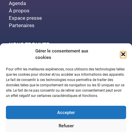
Agenda
À propos
Espace presse
Partenaires
NOUS TROUVER
Gérer le consentement aux
cookies
Polytech Nancy
Amphithéâtre Demange
Pour offrir les meilleures expériences, nous utilisons des technologies telles
2 rue Jean Lamour
que les cookies pour stocker et/ou accéder aux informations des appareils.
Le fait de consentir à ces technologies nous permettra de traiter des
54519 Vandœuvre-lès-Nancy
données telles que le comportement de navigation ou les ID uniques sur ce
site. Le fait de ne pas consentir ou de retirer son consentement peut avoir
un effet négatif sur certaines caractéristiques et fonctions.
Contactez-nous
Accepter
Aide à la navigation
Déclaration d’accessibilité
Refuser
Mentions légales
Plan du site