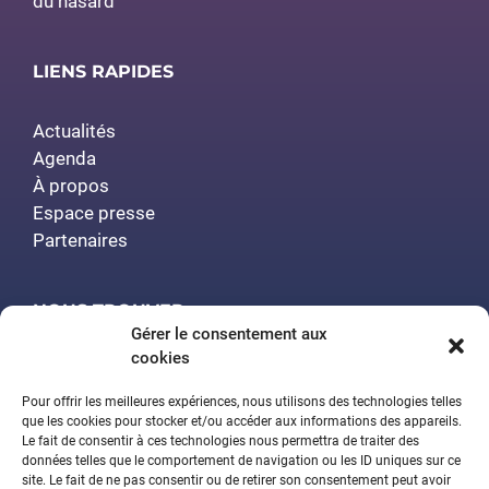
du hasard
LIENS RAPIDES
Actualités
Agenda
À propos
Espace presse
Partenaires
NOUS TROUVER
Gérer le consentement aux
cookies
Polytech Nancy
Amphithéâtre Demange
Pour offrir les meilleures expériences, nous utilisons des technologies telles
2 rue Jean Lamour
que les cookies pour stocker et/ou accéder aux informations des appareils.
Le fait de consentir à ces technologies nous permettra de traiter des
54519 Vandœuvre-lès-Nancy
données telles que le comportement de navigation ou les ID uniques sur ce
site. Le fait de ne pas consentir ou de retirer son consentement peut avoir