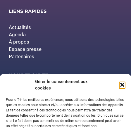
LIENS RAPIDES
Actualités
Agenda
À propos
Espace presse
Partenaires
NOUS TROUVER
Gérer le consentement aux
cookies
Polytech Nancy
Amphithéâtre Demange
Pour offrir les meilleures expériences, nous utilisons des technologies telles
2 rue Jean Lamour
que les cookies pour stocker et/ou accéder aux informations des appareils.
Le fait de consentir à ces technologies nous permettra de traiter des
54519 Vandœuvre-lès-Nancy
données telles que le comportement de navigation ou les ID uniques sur ce
site. Le fait de ne pas consentir ou de retirer son consentement peut avoir
un effet négatif sur certaines caractéristiques et fonctions.
Contactez-nous