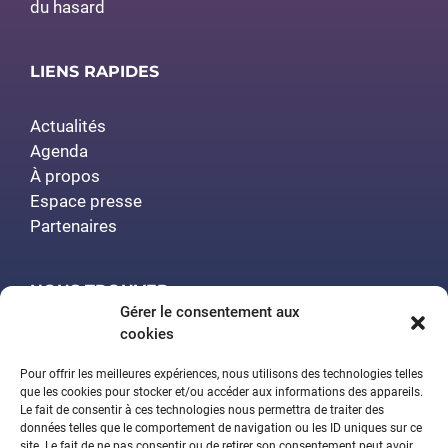
du hasard
LIENS RAPIDES
Actualités
Agenda
À propos
Espace presse
Partenaires
NOUS TROUVER
Gérer le consentement aux
cookies
Polytech Nancy
Amphithéâtre Demange
Pour offrir les meilleures expériences, nous utilisons des technologies telles
2 rue Jean Lamour
que les cookies pour stocker et/ou accéder aux informations des appareils.
Le fait de consentir à ces technologies nous permettra de traiter des
54519 Vandœuvre-lès-Nancy
données telles que le comportement de navigation ou les ID uniques sur ce
site. Le fait de ne pas consentir ou de retirer son consentement peut avoir