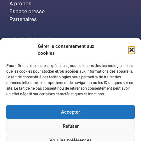
À propos
Espace presse
Partenaires
NOUS TROUVER
Gérer le consentement aux
cookies
Polytech Nancy
Amphithéâtre Demange
Pour offrir les meilleures expériences, nous utilisons des technologies telles
2 rue Jean Lamour
que les cookies pour stocker et/ou accéder aux informations des appareils.
Le fait de consentir à ces technologies nous permettra de traiter des
54519 Vandœuvre-lès-Nancy
données telles que le comportement de navigation ou les ID uniques sur ce
site. Le fait de ne pas consentir ou de retirer son consentement peut avoir
un effet négatif sur certaines caractéristiques et fonctions.
Contactez-nous
Accepter
Aide à la navigation
Déclaration d’accessibilité
Refuser
Mentions légales
Plan du site
Politique de confidentialité
Voir les préférences