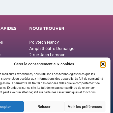
RAPIDES
NOUS TROUVER
és
Polytech Nancy
Amphithéâtre Demange
s
2 rue Jean Lamour
presse
54519 Vandœuvre-lès-Nancy
Gérer le consentement aux cookies
res
Contactez-nous
es meilleures expériences, nous utilisons des technologies telles que les
 stocker et/ou accéder aux informations des appareils. Le fait de consentir à
gies nous permettra de traiter des données telles que le comportement de
 les ID uniques sur ce site. Le fait de ne pas consentir ou de retirer son
 peut avoir un effet négatif sur certaines caractéristiques et fonctions.
cepter
Refuser
Voir les préférences