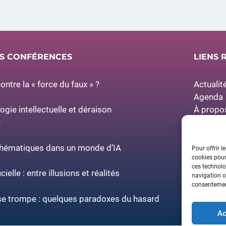
ES CONFÉRENCES
LIENS 
ntre la « force du faux » ?
Actualit
Agenda
À propo
logie intellectuelle et déraison
Espace 
e
Partenai
thématiques dans un monde d’IA
Pour offrir l
cookies pour
ces technolo
icielle : entre illusions et réalités
navigation ou
consentement
 se trompe : quelques paradoxes du hasard
Ac