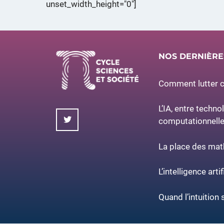
unset_width_height="0"]
NOS DERNIÈR
Comment lutter co
L’IA, entre techno
computationnell
La place des ma
L’intelligence artif
Quand l’intuition