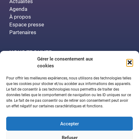
Actualités
Agenda
À propos
Espace presse
Partenaires
NOUS TROUVER
Gérer le consentement aux
cookies
Polytech Nancy
Amphithéâtre Demange
Pour offrir les meilleures expériences, nous utilisons des technologies telles
2 rue Jean Lamour
que les cookies pour stocker et/ou accéder aux informations des appareils.
Le fait de consentir à ces technologies nous permettra de traiter des
54519 Vandœuvre-lès-Nancy
données telles que le comportement de navigation ou les ID uniques sur ce
site. Le fait de ne pas consentir ou de retirer son consentement peut avoir
un effet négatif sur certaines caractéristiques et fonctions.
Contactez-nous
Accepter
Aide à la navigation
Déclaration d’accessibilité
Refuser