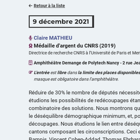
Retour à la liste
9 décembre 2021
Claire MATHIEU
Médaille d'argent du CNRS (2019)
Directrice de recherche CNRS à l’Université de Paris et M
Amphithéâtre Demange de Polytech Nancy - 2 rue J
L’entrée
est
libre
dans
la limite des places disponible
masque est obligatoire dans l’amphithéâtre.
Réduire de 30% le nombre de députés nécessite
étudions les possibilités de redécoupages étant
combinatoire des solutions. Nous montrons qu’
le déséquilibre démographique minimum, et, po
découpages. Nous étudions le lien entre déséq
cantons composant les circonscriptions. Ceci est
Bampis, Vincent Cohen-Addad, Thomas Ehrhard, 