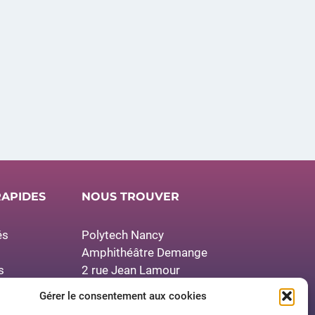
RAPIDES
NOUS TROUVER
és
Polytech Nancy
Amphithéâtre Demange
s
2 rue Jean Lamour
presse
54519 Vandœuvre-lès-Nancy
Gérer le consentement aux cookies
res