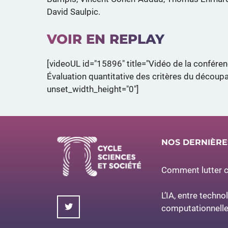
David Saulpic.
VOIR EN REPLAY
[videoUL id="15896" title="Vidéo de la conféren
Évaluation quantitative des critères du découpa
unset_width_height="0"]
NOS DERNIÈR
Comment lutter co
L’IA, entre techno
computationnell