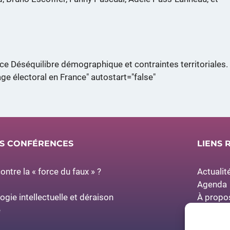
ce Déséquilibre démographique et contraintes territoriales.
ge électoral en France" autostart="false"
ES CONFÉRENCES
LIENS 
ntre la « force du faux » ?
Actualit
Agenda
À propo
logie intellectuelle et déraison
Espace 
e
Partenai