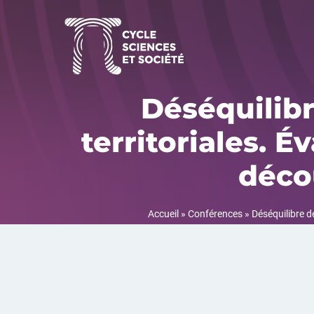
Aller
au
contenu
Déséquilib
territoriales. É
déco
Accueil
»
Conférences
»
Déséquilibre d