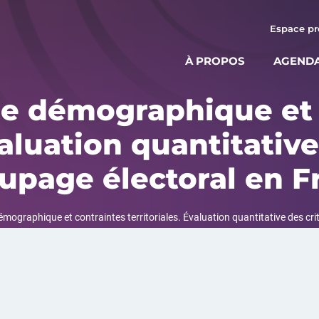
Espace pr
À PROPOS
AGEND
re démographique et 
valuation quantitativ
upage électoral en F
émographique et contraintes territoriales. Évaluation quantitative des cr