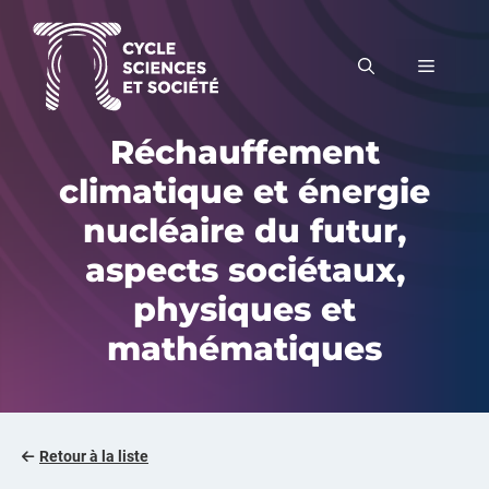
Aller
au
MENU
contenu
Réchauffement
climatique et énergie
nucléaire du futur,
aspects sociétaux,
physiques et
mathématiques
Retour à la liste