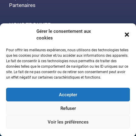
Partenaires
NOUS TROUVER
Gérer le consentement aux
cookies
Polytech Nancy
Amphithéâtre Demange
Pour offrir les meilleures expériences, nous utilisons des technologies telles
2 rue Jean Lamour
que les cookies pour stocker et/ou accéder aux informations des appareils.
Le fait de consentir à ces technologies nous permettra de traiter des
54519 Vandœuvre-lès-Nancy
données telles que le comportement de navigation ou les ID uniques sur ce
site. Le fait de ne pas consentir ou de retirer son consentement peut avoir
un effet négatif sur certaines caractéristiques et fonctions.
Contactez-nous
Accepter
Aide à la navigation
Déclaration d’accessibilité
Refuser
Mentions légales
Plan du site
Politique de confidentialité
Voir les préférences
© 2026 Sciences et société • Tous droits réservés