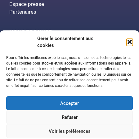
Espace presse
Partenaires
NOUS TROUVER
Gérer le consentement aux
cookies
Polytech Nancy
Amphithéâtre Demange
Pour offrir les meilleures expériences, nous utilisons des technologies telles
2 rue Jean Lamour
que les cookies pour stocker et/ou accéder aux informations des appareils.
Le fait de consentir à ces technologies nous permettra de traiter des
54519 Vandœuvre-lès-Nancy
données telles que le comportement de navigation ou les ID uniques sur ce
site. Le fait de ne pas consentir ou de retirer son consentement peut avoir
un effet négatif sur certaines caractéristiques et fonctions.
Contactez-nous
Accepter
Aide à la navigation
Déclaration d’accessibilité
Refuser
Mentions légales
Plan du site
Politique de confidentialité
Voir les préférences